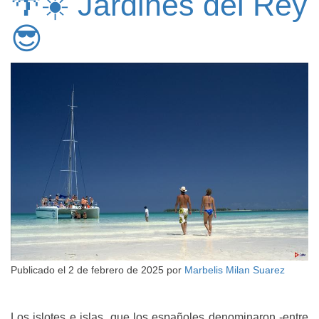
🌴☀️ Jardines del Rey
😎
Publicado el
2 de febrero de 2025
por
Marbelis Milan Suarez
Los islotes e islas, que los españoles denominaron -entre