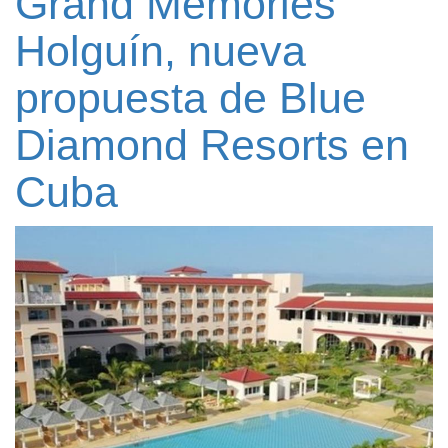
Grand Memories
Holguín, nueva
propuesta de Blue
Diamond Resorts en
Cuba