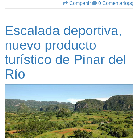
Compartir
0 Comentario(s)
Escalada deportiva,
nuevo producto
turístico de Pinar del
Río