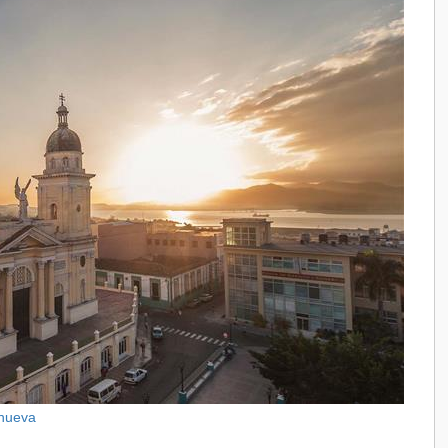
snueva