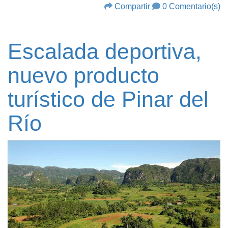
Compartir
0 Comentario(s)
Escalada deportiva,
nuevo producto
turístico de Pinar del
Río