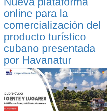
Nueva plataforma
online para la
comercialización del
producto turístico
cubano presentada
por Havanatur