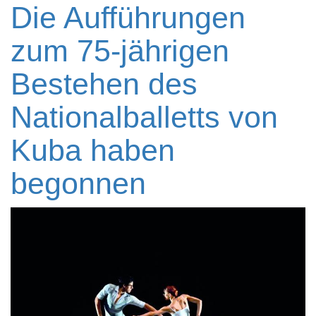
Die Aufführungen
zum 75-jährigen
Bestehen des
Nationalballetts von
Kuba haben
begonnen