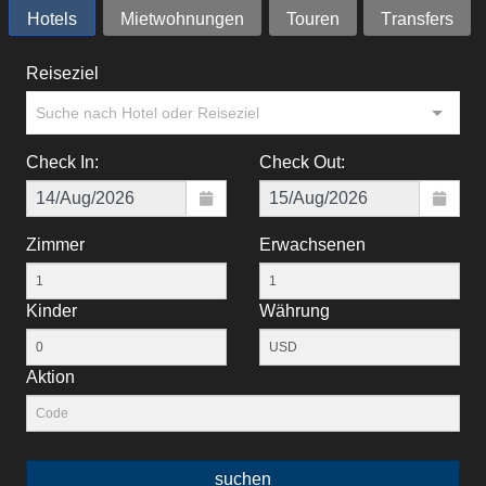
Hotels
Mietwohnungen
Touren
Тransfers
Reiseziel
Suche nach Hotel oder Reiseziel
Check In:
Check Out:
Zimmer
Erwachsenen
Kinder
Währung
Aktion
suchen