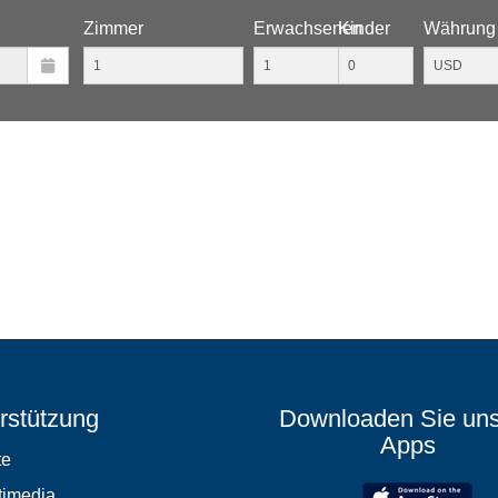
Zimmer
Erwachsenen
Kinder
Währung
rstützung
Downloaden Sie un
Apps
te
timedia