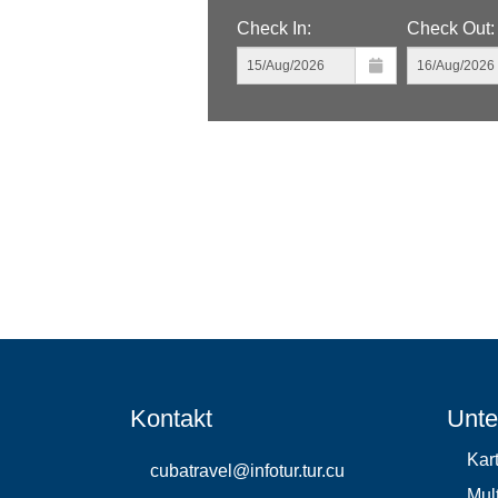
Check In:
Check Out:
Kontakt
Unte
Kar
cubatravel@infotur.tur.cu
Mul