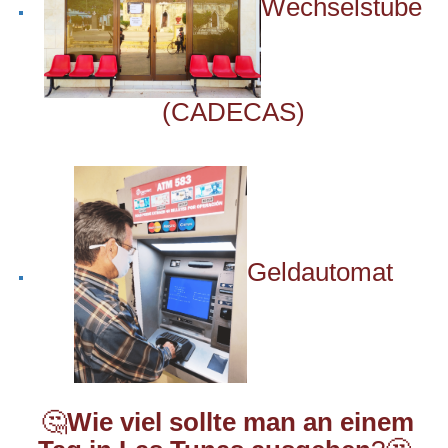
Wechselstube
(CADECAS)
Geldautomat
🤔
Wie viel sollte man an einem