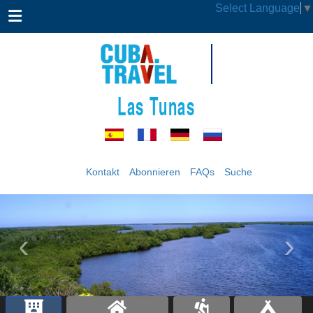
Select Language
▼
Las Tunas
Kontakt
Abonnieren
FAQs
Suche
‹
›