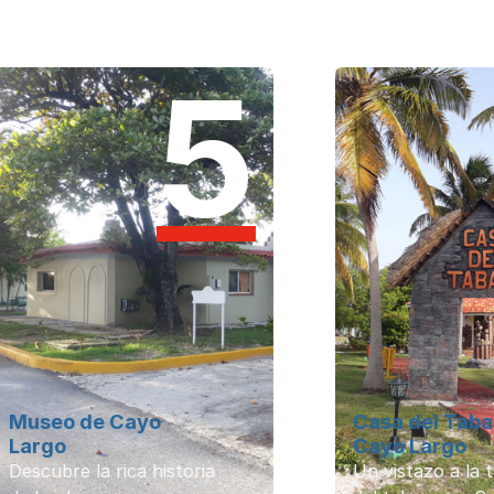
5
o de Cayo
Casa del Tabaco de
o
Cayo Largo
bre la rica historia
Un vistazo a la tradició