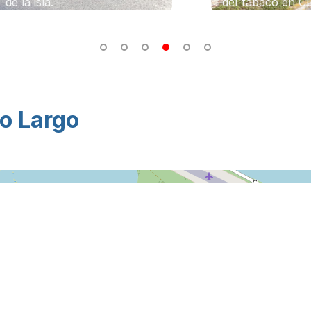
sla.
del tabaco en Cuba
yo Largo