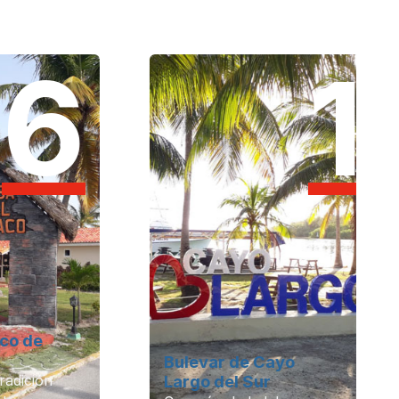
6
1
Bulevar de Cayo
n
Largo del Sur