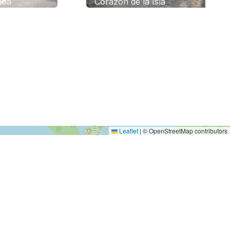
Corazón de la Isla
+
−
Leaflet
|
© OpenStreetMap contributors