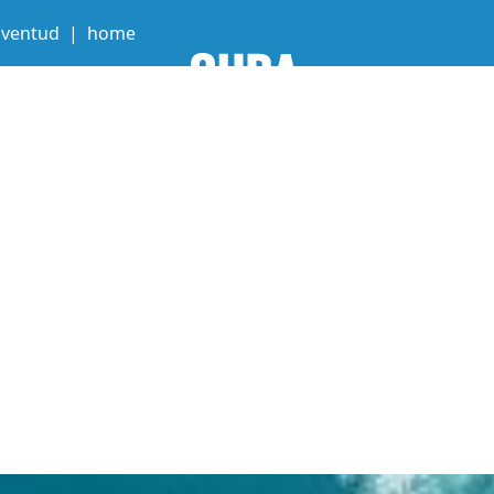
Juventud
home