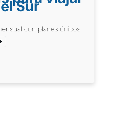
el Sur
 mensual con planes únicos
E