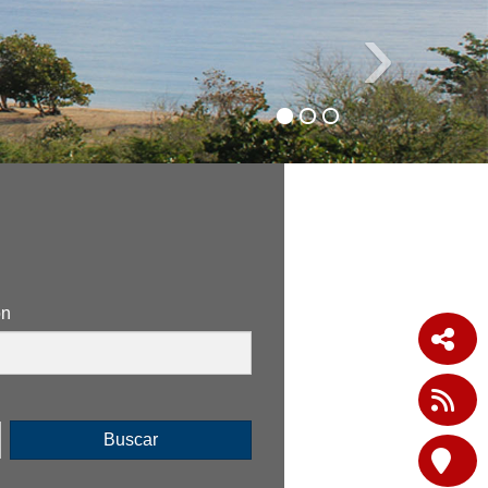
›
ón
Buscar