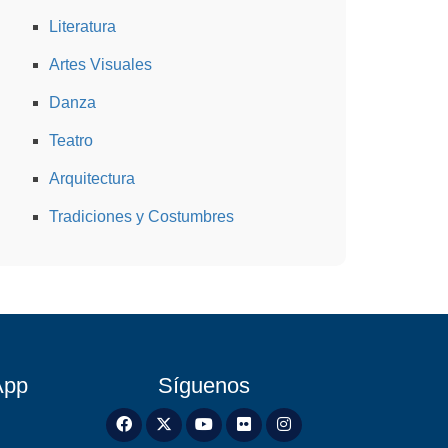
Literatura
Artes Visuales
Danza
Teatro
Arquitectura
Tradiciones y Costumbres
App
Síguenos