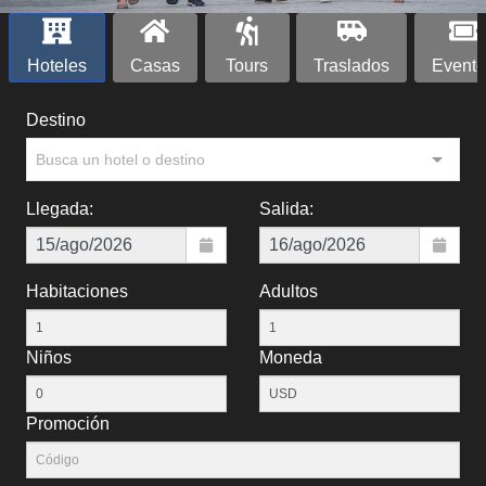
Hoteles
Casas
Tours
Traslados
Evento
Destino
Busca un hotel o destino
Llegada:
Salida:
Habitaciones
Adultos
Niños
Moneda
Promoción