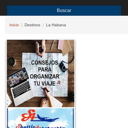
Buscar
Inicio
Destinos
La Habana
Consejos para
organizar tu viaje
si deseas visitar la
Habana-Cuba...
Leer Más
Shuttle Aeropuerto