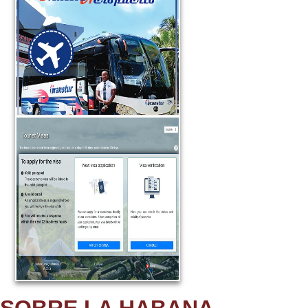
vía màs segura y
económica de traslado
aeropuerto-su destino en la
ciudad
Leer Más
Nuevo sistema de
gestión de visas
de turismo electrónicas en
Cuba denominado Evisa
Leer Más
SOBRE LA HABANA