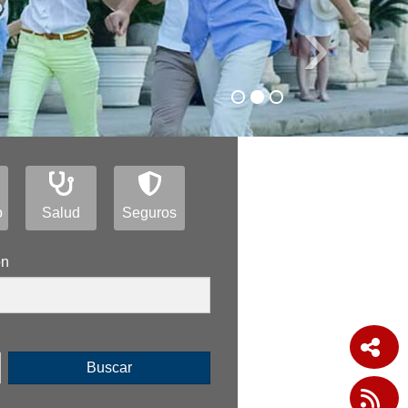
›
o
Salud
Seguros
ón
Buscar