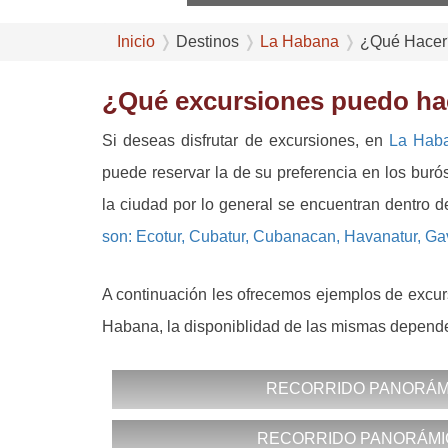
Inicio
Destinos
La Habana
¿Qué Hacer
¿Qué excursiones puedo ha
Si deseas disfrutar de excursiones, en
La Hab
puede reservar la de su preferencia en los buró
la ciudad por lo general se encuentran dentro de
son: Ecotur, Cubatur, Cubanacan, Havanatur, Gav
A continuación les ofrecemos ejemplos de excur
Habana, la disponiblidad de las mismas depende 
RECORRIDO PANORÁMI
RECORRIDO PANORÁMIC
-Recogida en el hotel con vehículo clima