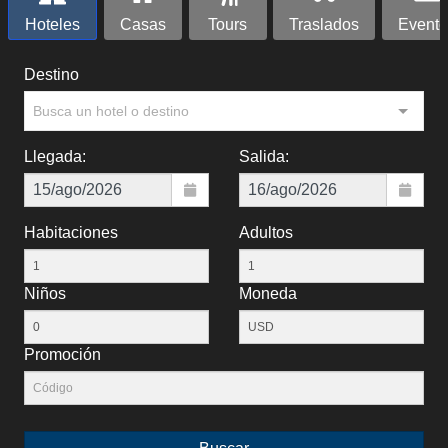
Hoteles
Casas
Tours
Traslados
Evento
Destino
Busca un hotel o destino
Llegada:
Salida:
Habitaciones
Adultos
Niños
Moneda
Promoción