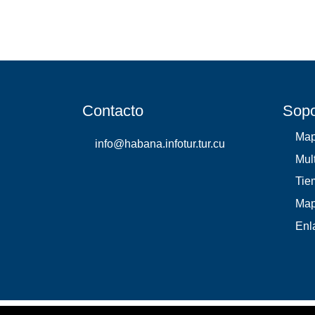
Contacto
Sopo
Ma
info@habana.infotur.tur.cu
Mul
Tie
Map
Enl