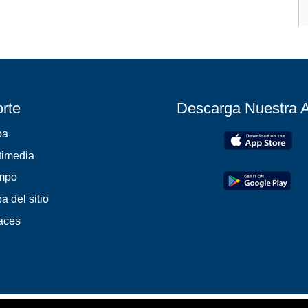
rte
Descarga Nuestra 
pa
timedia
mpo
a del sitio
aces