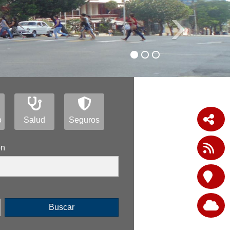
›
o
Salud
Seguros
ón
Buscar