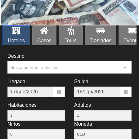
Hoteles
Casas
Tours
Traslados
Evento
Destino
Busca un hotel o destino
Llegada:
Salida:
Habitaciones
Adultos
Niños
Moneda