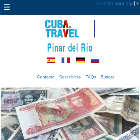
Select Language
▼
Pinar del Rio
Contacto
Suscribirse
FAQs
Buscar
‹
›