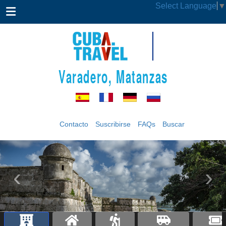
Select Language
▼
Varadero, Matanzas
Contacto
Suscribirse
FAQs
Buscar
‹
›