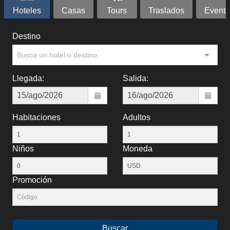
Hoteles
Casas
Tours
Traslados
Evento
Destino
Busca un hotel o destino
Llegada:
Salida:
Habitaciones
Adultos
Niños
Moneda
Promoción
Buscar