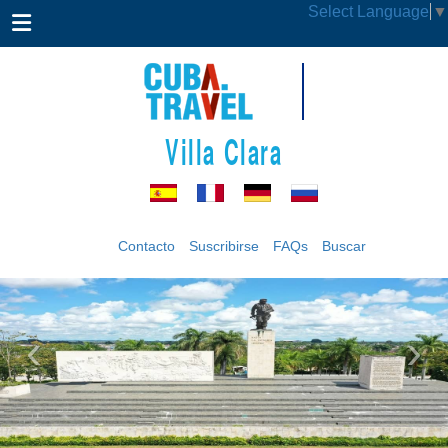
Select Language
▼
Villa Clara
Contacto
Suscribirse
FAQs
Buscar
‹
›