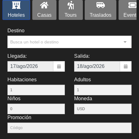
Hoteles
Casas
Tours
Traslados
Evento
Destino
Busca un hotel o destino
Llegada:
Salida:
Habitaciones
Adultos
Niños
Moneda
Promoción