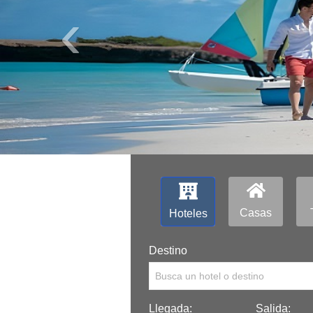
‹
Casas
Hoteles
Destino
Busca un hotel o destino
Llegada:
Salida: