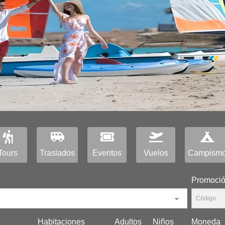
Tours
Traslados
Eventos
Vuelos
Campism
Promoci
Habitaciones
Adultos
Niños
Moneda