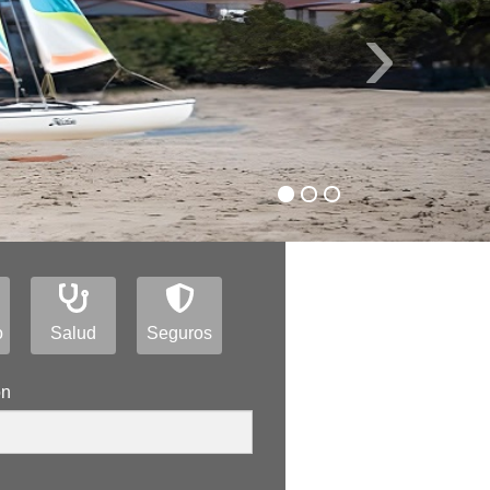
›
o
Salud
Seguros
ón