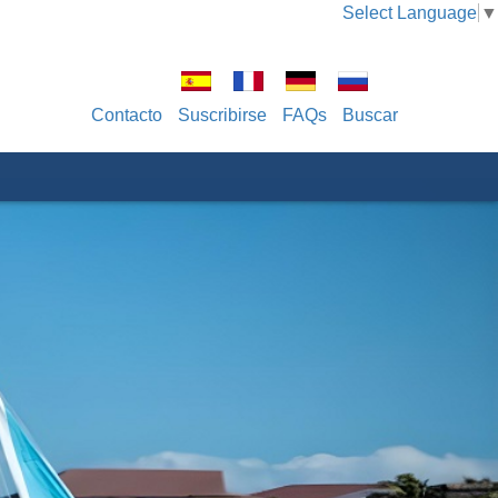
Select Language
▼
Contacto
Suscribirse
FAQs
Buscar