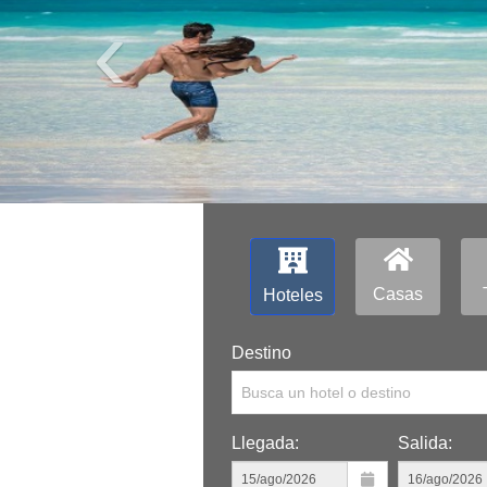
‹
Casas
Hoteles
Destino
Busca un hotel o destino
Llegada:
Salida: