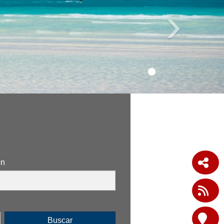
›
ón
Buscar