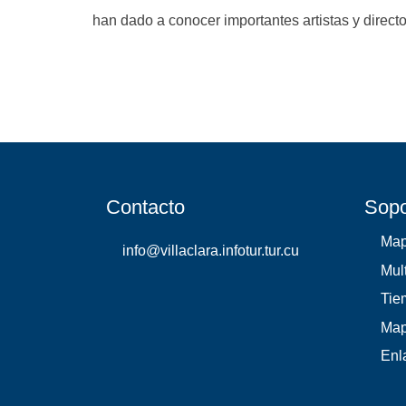
han dado a conocer importantes artistas y directo
Contacto
Sopo
Ma
info@villaclara.infotur.tur.cu
Mul
Tie
Map
Enl