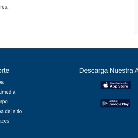
res.
rte
Descarga Nuestra 
pa
timedia
mpo
a del sitio
aces