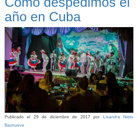
Cómo despedimos el
año en Cuba
Publicado el
29 de diciembre de 2017
por
Lisandra Nieto
Basnueva