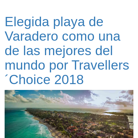
Elegida playa de
Varadero como una
de las mejores del
mundo por Travellers
´Choice 2018