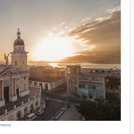
snueva