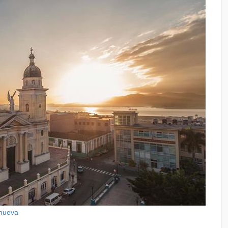
snueva