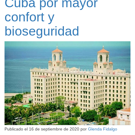
Cuba por mayor
confort y
bioseguridad
Publicado el
16 de septiembre de 2020
por
Glenda Fidalgo