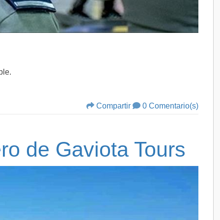
ble.
Compartir
0 Comentario(s)
ro de Gaviota Tours