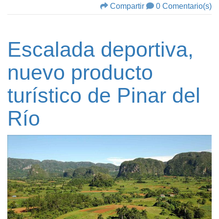
Compartir
0 Comentario(s)
Escalada deportiva,
nuevo producto
turístico de Pinar del
Río