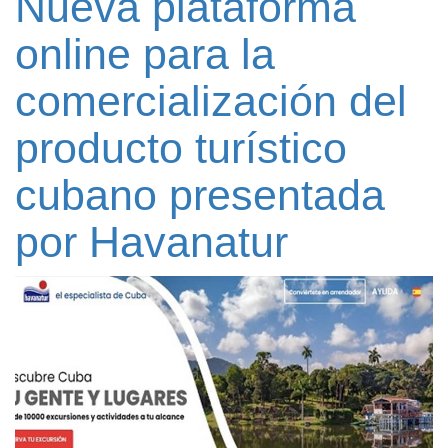
Nueva plataforma
online para la
comercialización del
producto turístico
cubano presentada
por Havanatur