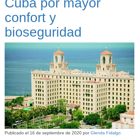
Cuba por mayor
confort y
bioseguridad
Publicado el
16 de septiembre de 2020
por
Glenda Fidalgo