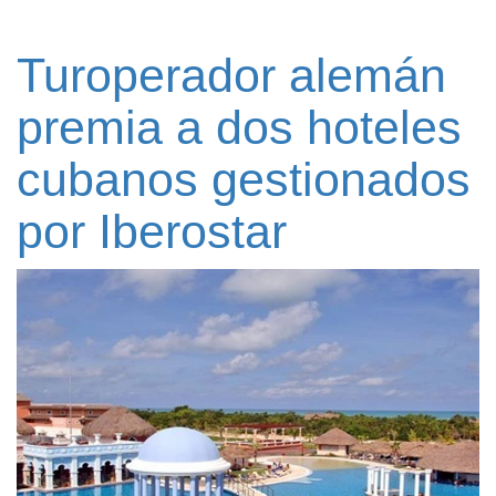
Turoperador alemán
premia a dos hoteles
cubanos gestionados
por Iberostar