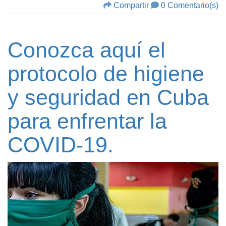
Compartir
0 Comentario(s)
Conozca aquí el
protocolo de higiene
y seguridad en Cuba
para enfrentar la
COVID-19.