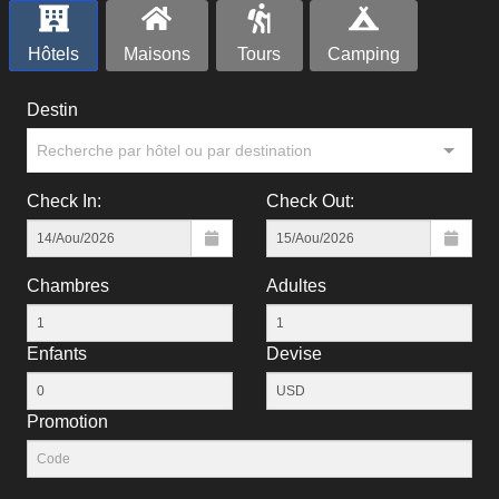
Hôtels
Maisons
Tours
Camping
Destin
Recherche par hôtel ou par destination
Check In:
Check Out:
Chambres
Adultes
Enfants
Devise
Рromotion