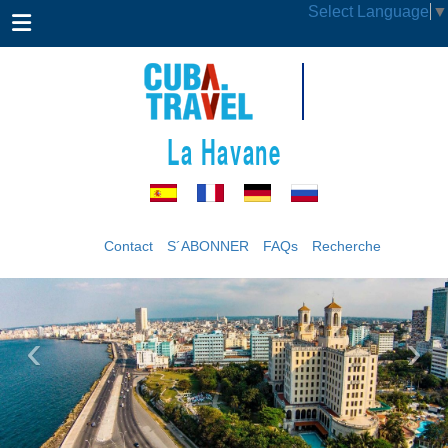
Select Language
▼
La Havane
Contact
S´ABONNER
FAQs
Recherche
‹
›