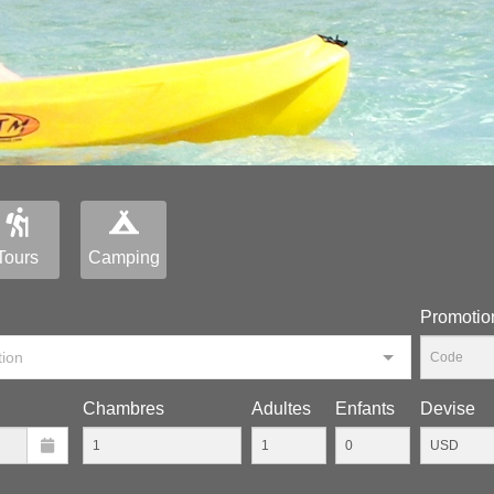
Tours
Camping
Рromotio
tion
Chambres
Adultes
Enfants
Devise