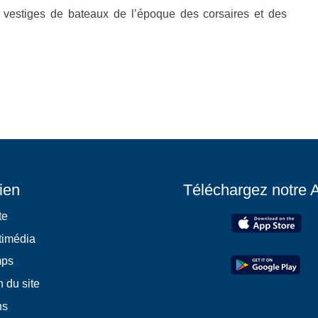
 vestiges de bateaux de l’époque des corsaires et des
ien
Téléchargez notre 
te
timédia
mps
 du site
ns