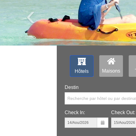
‹
Maisons
Hôtels
Destin
Recherche par hôtel ou par destina
Check In:
Check Out: