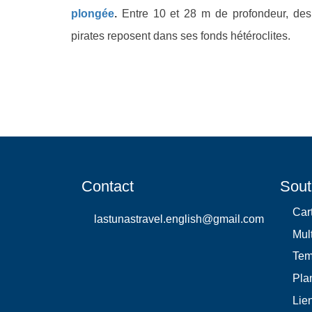
plongée
.
Entre 10 et 28 m de profondeur, des
pirates reposent dans ses fonds hétéroclites.
Contact
Sout
Car
lastunastravel.english@gmail.com
Mul
Te
Plan
Lie