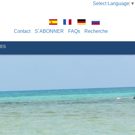
Select Language
▼
Contact
S´ABONNER
FAQs
Recherche
UES