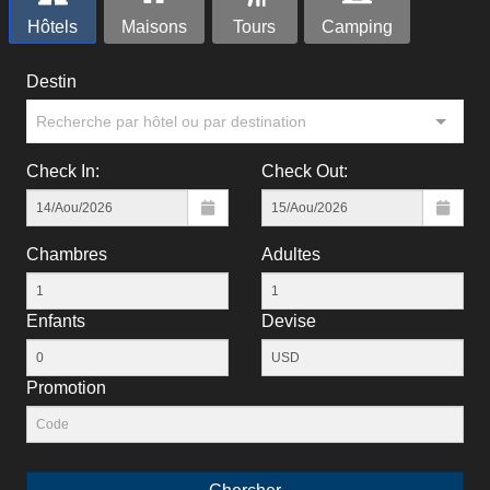
Hôtels
Maisons
Tours
Camping
Destin
Recherche par hôtel ou par destination
Check In:
Check Out:
Chambres
Adultes
Enfants
Devise
Рromotion