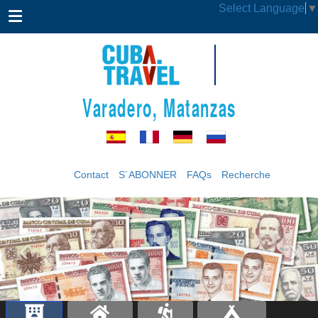
Select Language
▼
Varadero, Matanzas
Contact
S´ABONNER
FAQs
Recherche
‹
›