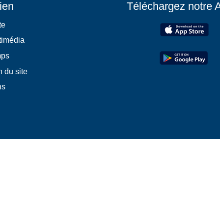
ien
Téléchargez notre 
te
timédia
mps
 du site
ns