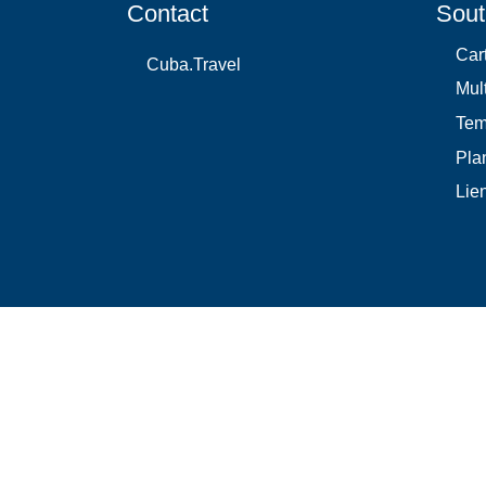
Contact
Sout
Car
Cuba.Travel
Mul
Te
Plan
Lie