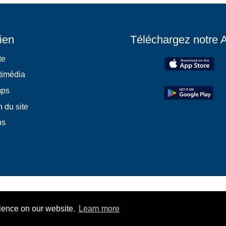
ien
Téléchargez notre 
te
timédia
mps
 du site
ns
rience on our website.
Learn more