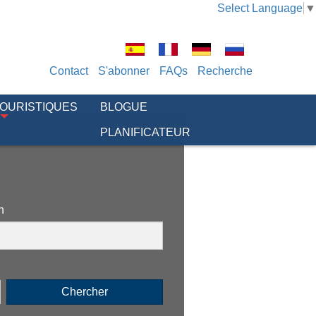
Select Language
▼
Contact
S'abonner
FAQs
Recherche
TOURISTIQUES
BLOGUE
PLANIFICATEUR
n
Chercher