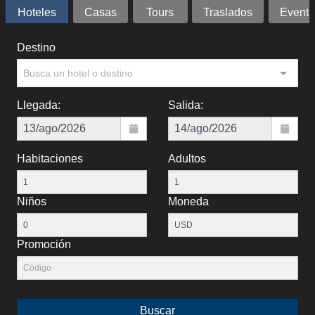
Hoteles
Casas
Tours
Traslados
Evento
Destino
Busca un hotel o destino
Llegada:
Salida:
Habitaciones
Adultos
Niños
Moneda
Promoción
Buscar