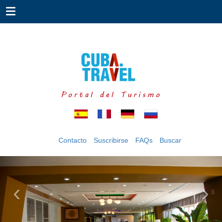
Reserva, hotel, precio, confort, casa de renta, campismo,
hostel, hostal, apartamento, alquiler
Portal del Turismo
Contacto
Suscribirse
FAQs
Buscar
‹
›