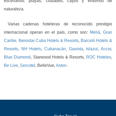
escenarios: playas, ciudades, cayos y entornos de
naturaleza.
Varias cadenas hoteleras de reconocido prestigio
internacional operan en el país, como son:
Meliá
,
Gran
Caribe
,
Iberostar Cuba Hotels & Resorts
,
Barceló Hotels &
Resorts
,
NH Hotels
,
Cubanacán
,
Gaviota
,
Islazul
,
Accor
,
Blue Diamond
,
Starwood Hotels & Resorts,
ROC Hoteles
,
Be Live
,
Sercotel
, BelleVue,
Aston
.