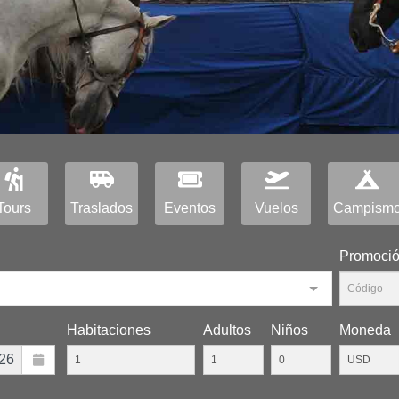
Tours
Traslados
Eventos
Vuelos
Campism
Promoci
Habitaciones
Adultos
Niños
Moneda