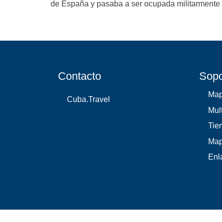
de España y pasaba a ser ocupada militarmente
Contacto
Sopo
Ma
Cuba.Travel
Mul
Tie
Map
Enl