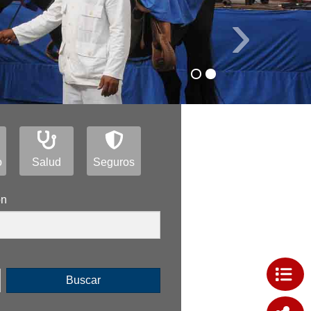
›
o
Salud
Seguros
ón
Buscar