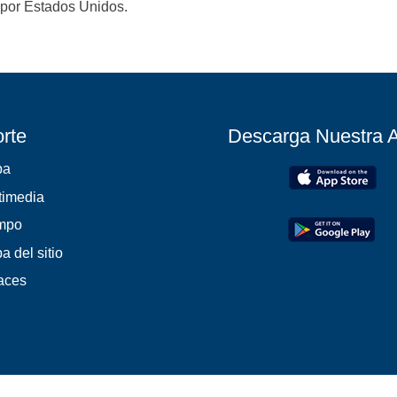
 por Estados Unidos.
rte
Descarga Nuestra 
pa
timedia
mpo
a del sitio
aces