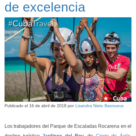
de excelencia
Publicado el
16 de abril de 2018
por
Lisandra Nieto Basnueva
Los trabajadores del Parque de Escaladas Rocarena en el
destino turístico
Jardines del Rey
, de
Ciego de Ávila
,