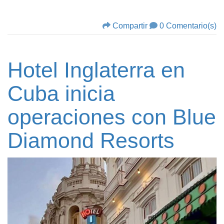
Compartir
0 Comentario(s)
Hotel Inglaterra en
Cuba inicia
operaciones con Blue
Diamond Resorts