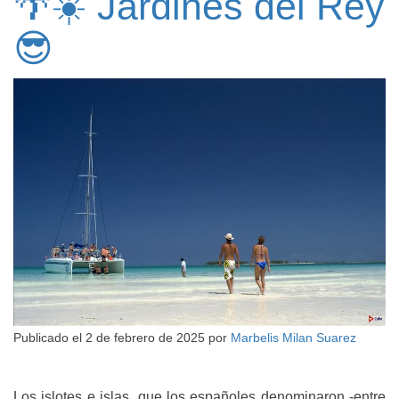
🌴☀️ Jardines del Rey
😎
Publicado el
2 de febrero de 2025
por
Marbelis Milan Suarez
Los islotes e islas, que los españoles denominaron -entre