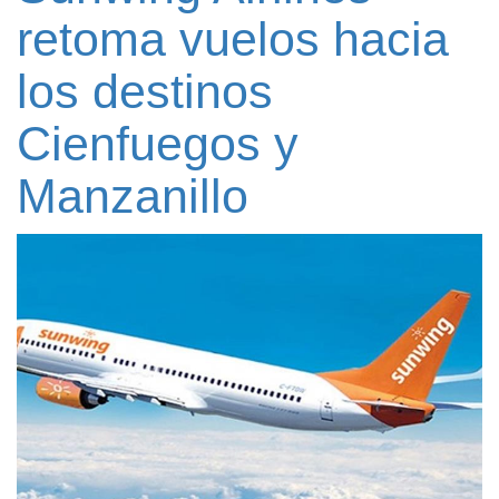
retoma vuelos hacia
los destinos
Cienfuegos y
Manzanillo