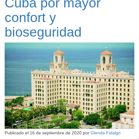
Cuba por mayor
confort y
bioseguridad
Publicado el
16 de septiembre de 2020
por
Glenda Fidalgo