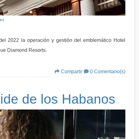
tez
l 2022 la operación y gestión del emblemático Hotel
Blue Diamond Resorts.
Compartir
0 Comentario(s)
pide de los Habanos