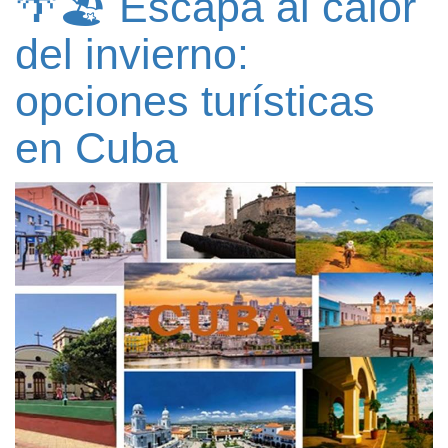
🌴🏖️ Escapa al calor
del invierno:
opciones turísticas
en Cuba