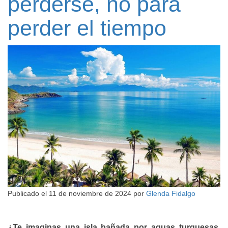
perderse, no para
perder el tiempo
Publicado el
11 de noviembre de 2024
por
Glenda Fidalgo
¿Te imaginas una isla bañada por aguas turquesas,