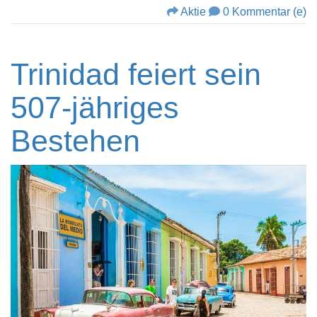
Aktie
0 Kommentar (e)
Trinidad feiert sein
507-jähriges
Bestehen