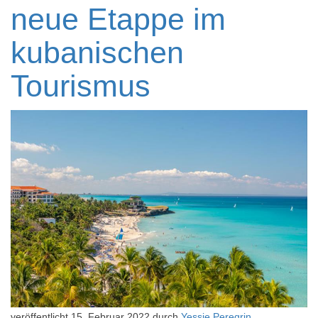
neue Etappe im
kubanischen
Tourismus
veröffentlicht
15. Februar 2022
durch
Yessie Peregrin