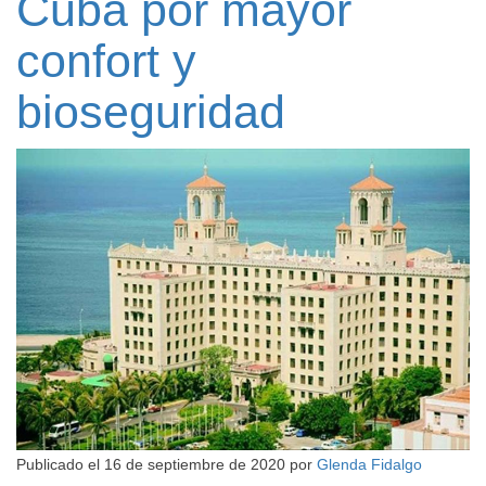
Cuba por mayor
confort y
bioseguridad
Publicado el
16 de septiembre de 2020
por
Glenda Fidalgo